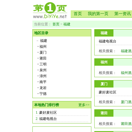
首页
我的第一页
第一资讯
当前位置：
首页
>
福建
地区目录
福建
－
福建
福建电视台
•
福州
相关搜索：
福建酒
•
厦门
•
莆田
福州
•
三明
•
泉州
相关搜索：
福州酒
•
漳州
•
南平
厦门
•
龙岩
豪好麦社区
•
宁德
相关搜索：
厦门酒
本地热门排行榜
更多>>
1.
豪好麦社区
莆田
2.
福建电视台
相关搜索：
莆田酒