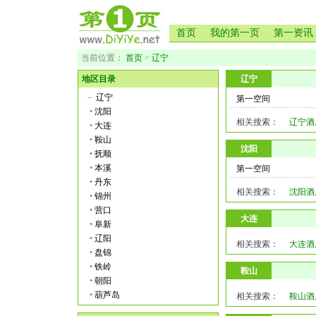
首页
我的第一页
第一资讯
当前位置：
首页
>
辽宁
地区目录
辽宁
－
辽宁
第一空间
•
沈阳
相关搜索：
辽宁酒
•
大连
•
鞍山
沈阳
•
抚顺
•
本溪
第一空间
•
丹东
相关搜索：
沈阳酒
•
锦州
•
营口
大连
•
阜新
•
辽阳
相关搜索：
大连酒
•
盘锦
•
铁岭
鞍山
•
朝阳
•
葫芦岛
相关搜索：
鞍山酒