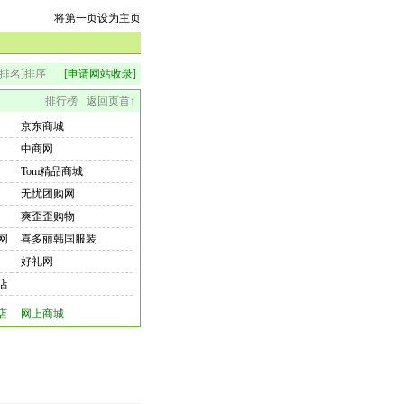
将第一页设为主页
排名]排序
[申请网站收录]
排行榜
返回页首↑
京东商城
中商网
Tom精品商城
无忧团购网
爽歪歪购物
网
喜多丽韩国服装
好礼网
店
店
网上商城