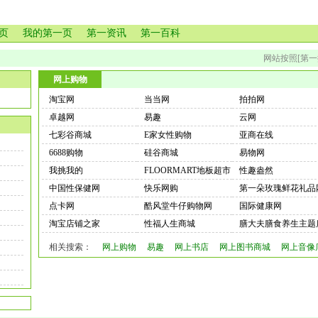
页
我的第一页
第一资讯
第一百科
网站按照[第一
网上购物
淘宝网
当当网
拍拍网
卓越网
易趣
云网
七彩谷商城
E家女性购物
亚商在线
6688购物
硅谷商城
易物网
我挑我的
FLOORMART地板超市
性趣盎然
中国性保健网
快乐网购
第一朵玫瑰鲜花礼品
点卡网
酷风堂牛仔购物网
国际健康网
淘宝店铺之家
性福人生商城
膳大夫膳食养生主题
相关搜索：
网上购物
易趣
网上书店
网上图书商城
网上音像