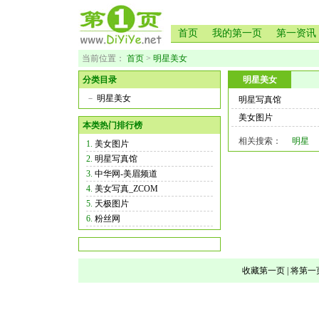
首页
我的第一页
第一资讯
当前位置：
首页
>
明星美女
分类目录
明星美女
－
明星美女
明星写真馆
美女图片
本类热门排行榜
相关搜索：
明星
1.
美女图片
2.
明星写真馆
3.
中华网-美眉频道
4.
美女写真_ZCOM
5.
天极图片
6.
粉丝网
收藏第一页
|
将第一