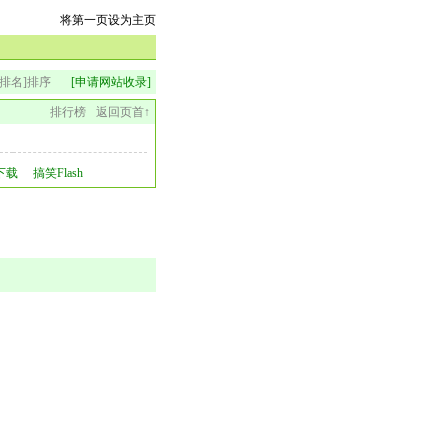
将第一页设为主页
排名]排序
[申请网站收录]
排行榜
返回页首↑
h下载
搞笑Flash