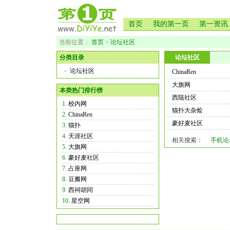
首页
我的第一页
第一资讯
当前位置：
首页
>
论坛社区
分类目录
论坛社区
－
论坛社区
ChinaRen
大旗网
本类热门排行榜
西陆社区
1.
校内网
猫扑大杂烩
2.
ChinaRen
豪好麦社区
3.
猫扑
4.
天涯社区
相关搜索：
手机论
5.
大旗网
6.
豪好麦社区
7.
占座网
8.
豆瓣网
9.
西祠胡同
10.
星空网