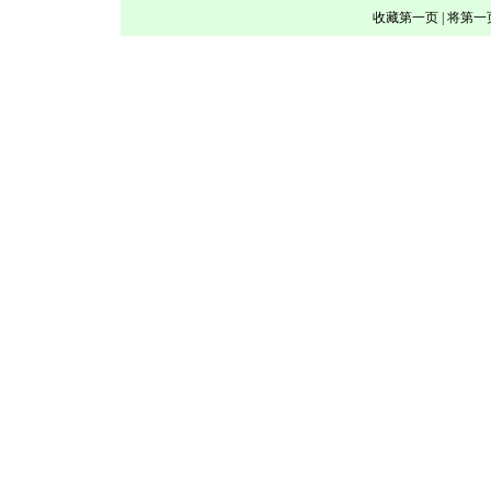
收藏第一页
|
将第一